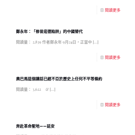
閱讀更多
鄭永年：「修昔底德陷阱」的中國替代
閱讀量： 2,839 作者鄭永年 9月24日，正當中
[…]
閱讀更多
奧巴馬這個講話已經不亞於歷史上任何不平等條約
閱讀量： 3,622 &
[…]
閱讀更多
奔赴革命聖地——延安