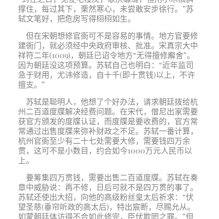
撑住，每过其下，栗然寒心，未尝敢安步徐行。”苏
轼文笔好，把危房写得栩栩如生。
但在宋朝想修官衙可不是容易的事情。地方官要修
建衙门，就必须经中央政府审核、批准。宋真宗大中
祥符二年(1009)，朝廷已诏令地方“无得擅修廨舍”。
因为朝廷没这项预算。苏轼自己也明白：“近年监司
急于财用，尤讳修造，自十千(即十贯钱)以上，不许
擅支。”
苏轼是聪明人，他想了个好办法，请求朝廷拨给杭
州二百道度牒解决经费问题。在宋代，僧尼出家需要
获官方颁发的度牒认证，而度牒是要收费的，官方常
常通过出售度牒来弥补财政之不足。苏轼一番计算，
杭州官衙至少有二十七处需要大修，需要钱四万余
贯，这可不是小数目，约合如今1000万元人民币以
上。
要筹集四万贯钱，需要出售二百道度牒。苏轼在奏
章中威胁说：再不修，日后可就不是四万贯的事了。
苏轼还使出大招，向他的高级粉丝皇太后祈求：“伏
望圣慈(垂帘听政的高太后)，特出宸断，尽赐允从。
如蒙朝廷体访得不合如此修完，臣伏欺罔之罪。”但