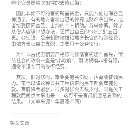
哪个官员愿意吃饱撑的去修官衙？
因此非修不可的官衙所需资金，只能八仙过海各显
神通了。有的地方官将自己的俸禄或财产拿出来，或
者接受民间富民、士绅的个人捐助。苏轼修衙，除了
从僧人度牒中想办法，还捐出自己的“公使钱”五百
贯。公使钱，是宋朝财政拨给地方长官的特别经费，
由地方长官自主支配，主要用于公务接待。
为什么古代王朝要严格限制修缮官衙呢？首先，传
统社会的政府一直是“小政府”，财政规模非常有限，
通常不设专门的修衙经费。
其次，旧时修衙，难免要劳民伤财，招募或征调民
力。宋代以降这种公共工程招来的民工都要雇佣付
款。官府资金紧张，很多时候会无钱支付，因拖欠工
程款而闹点大事出来——这可不是官员们愿意看到的
结果。（文章来源：华夏遗产网）
相关文章