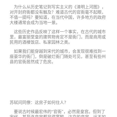
为什么从历史笔记到写实主义的《清明上河图》，
对开封府衙都没有触及？难道古代的官衙毫不起眼，
不值一提吗？要知道，在当代中国，许多地方的政府
大楼通常会成为当地一景。
这些历史作品反映了这样一个事实，在古代的城市
里，最富丽堂皇的建筑物肯定不是衙门，而是商用或
民用的酒楼饭店、私家园林之类。
如果我们能穿越到宋代的城市，会发现很难找到一
座豪华的衙门，倒是破烂衙门随处可见，甚至有些州
县的官衙居然成了危房。
苏轼问同僚：这房子如何住人？
要说古时候最宏伟的“官衙”，必然是皇宫。但到了
宋代，甚至连皇宫都显得寒酸。汴京的皇宫，远不如