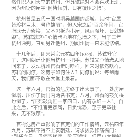
然任职人间天堂的杭州，但苏轼绝对不会喜欢上班，
因为州衙的屋宇“例皆倾斜，日有覆压之惧”。
杭州曾是五代十国时期吴越国的都城，其时“官屋
皆珍材巨木，号称雄丽”，但入宋之后“百余年间，官
府既无力修换，又不忍拆为小屋，风雨腐坏，日就颓
毁”。苏轼就这样心情忐忑地在危墙之下，当了三年
杭州通判，直到另迁他州，期间州衙一直未能修缮。
十几年后，即宋哲宗元祐四年(1089)，苏轼升官
了，这回朝廷让他当杭州一把手。苏轼又心情忐忑地
回来了，发现杭州官衙走时啥样，回来时依然啥样。
苏轼问同僚，这房子如何住人？同僚们说：每到雨
天，我们都不敢在大堂上呆着。
这一年六月，官衙的危房终于出大事了，一处房屋
倒塌，压伤了衙门内两名书吏；八月，州衙的鼓角楼
也倒了，“压死鼓角匠一家四口，内有孕妇一人”。自
此之后，“不惟官吏家属，日负忧恐，至于吏卒往
来，无不狼顾”。
官衙危房严重影响了官吏们的工作情绪，元祐四年
九月，苏轼不得不上奏朝廷，请求拨款修缮衙门：
“到任之日，见使宅楼庑，欹仄罅缝，但用小木横斜