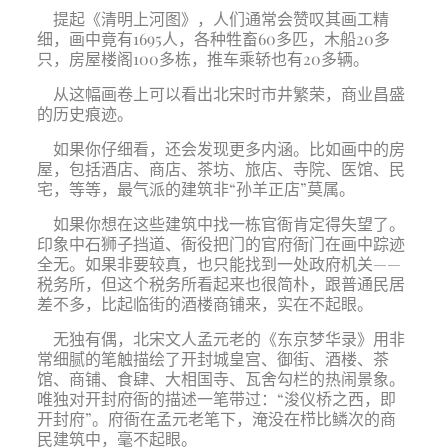
提起《清明上河图》，人们通常会赞叹其画工精
细，画中竟有1695人，各种牲畜60多匹，木船20多
只，房屋楼阁100多栋，推车乘轿也有20多辆。
从这幅画卷上可以看出北宋时市井繁荣，商业昌盛
的历史痕迹。
如果你仔细看，还会发现更多内涵。比如画中的房
屋，包括酒店、商店、茶坊、旅店、寺院、医馆、民
宅，等等，最气派的建筑非“孙羊正店”莫属。
如果你想在这些建筑中找一栋官衙肯定得失望了。
印象中石狮子挡道、衙役把门的官府衙门在画中踪迹
全无。如果非要较真，也只能找到一处政府机关——
税务所，但这个税务所看起来也很简朴，跟普通民居
差不多，比起临街的酒楼商铺来，实在不起眼。
无独有偶，北宋文人孟元老的《东京梦华录》用非
常细腻的笔触描绘了开封城皇宫、御街、酒楼、茶
馆、商铺、食肆、大相国寺、瓦舍勾栏的热闹景象。
唯独对开封府衙的描述一笔带过：“浚仪桥之西，即
开封府”。府衙在孟元老笔下，淹没在栉比鳞次的商
民建筑中，毫不起眼。