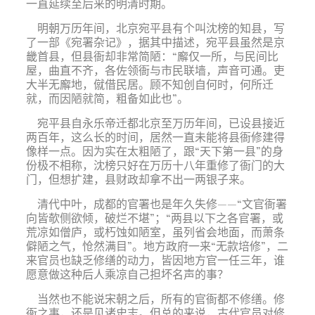
一直延续至后来的明清时期。
明朝万历年间，北京宛平县有个叫沈榜的知县，写
了一部《宛署杂记》，据其中描述，宛平县虽然是京
畿首县，但县衙却非常简陋：“廨仅一所，与民间比
屋，曲直不齐，各佐领衙与市民联墙，声音可通。吏
大半无廨地，僦借民居。顾不知创自何时，何所迁
就，而因陋就简，粗备如此也”。
宛平县自永乐帝迁都北京至万历年间，已设县接近
两百年，这么长的时间，居然一直未能将县衙修建得
像样一点。因为实在太粗陋了，跟“天下第一县”的身
份极不相称，沈榜只好在万历十八年重修了衙门的大
门，但想扩建，县财政却拿不出一两银子来。
清代中叶，成都的官署也是年久失修——“文官衙署
向皆欹侧欲倾，破烂不堪”；“两县以下之各官署，或
荒凉如僧庐，或朽蚀如陋室，虽列省会地面，而萧条
僻陋之气，怆然满目”。地方政府一来“无款培修”，二
来官员也缺乏修缮的动力，皆因地方官一任三年，谁
愿意做这种后人乘凉自己担坏名声的事？
当然也不能说宋朝之后，所有的官衙都不修缮。修
衙之事，还是见诸史志。但总的来说，古代官员对修