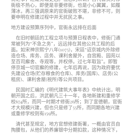
衙极不热心，即便是非要修衙，也是小心翼翼，如履
薄冰，再三强调原来的官衙破败不堪，非修不可，则
要申明在修建过程中并无扰民之事。
地方建设预算序列中，官衙永远排在后面
在旧时朝廷的工程立项与预算日程表中，修衙门通
常被列为“不急之务”，远远排在其他公共工程的后
面。如宋神宗熙宁八年(1075)，宋廷“诏京城内外除修
造仓场、库务、店务、课利舍屋外，自宫殿、园苑以
至百司廨舍、寺观等，并权停。过七年取旨”。即暂
停京城一切官廨的修建，七年后再说，因为政府要优
先建设仓场(贮存粮食的仓库)、库务(国库)、店务(公
租房)、课利舍屋(税所)等公共项目。
民国时汇编的《明代建筑大事年表》中统计出，明
朝开国之后，洪武朝凡三十一年，各地新建和重修学
校674所，而同一时期才修衙26所；到了宣德朝，官衙
才大规模兴建，但也只是修了55所，而同期各地兴建
或重修学校则有159所。
清代甚至规定，地方官想修建衙署，一概由官员自
掏腰包，从他们的养廉银中分期扣款，这种情况下，