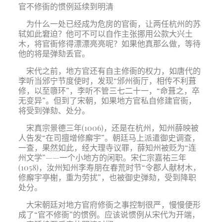
官不修衙的惯例延续到明清
为什么一处已经成为危房的官衙，让两任杭州的苏
轼如此窘迫？他可不可以自作主张挪用公款大兴土
木，将官衙修得漂漂亮亮呢？如果他真那么做，等待
他的将是弹劾丢官。
宋代之前，地方官还有自主修衙的权力，如唐代的
李听当邠宁节度使时，发现“邠州衙厅，相传不利葺
修，以至隳环”，李听不管三七二十一，“命葺之，卒
无变异”。但到了宋朝，如果地方官私自修建官衙，
将受到弹劾、处分。
宋真宗景德三年(1006)，还是在杭州，知州薛映被
人告发“在司擅增修廨宇”。朝廷马上派遣御史调查，
一查，果然如此，经大理寺议罪，薛知州被贬为“连
州文学”——一个小地方的闲职。宋仁宗嘉祐三年
(1058)，汝州知州李寿朋在春荒时节“令郡人献材木，
修廨宇亭榭，重为劳扰”，也被御史弹劾，受到降职
处分。
大宋朝廷对地方官府修衙之事控制很严，慢慢便形
成了“官不修衙”的惯例。应该说惯例从宋代为开端，