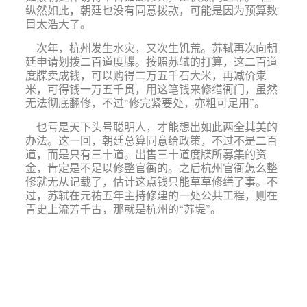
纵然如此，朝廷也没有同意拨款，可能是因为预算数
目太浩大了。
次年，杭州发生水灾，又次生饥荒。苏轼再次向朝
廷申请划拨二百道度牒。按照苏轼的打算，这二百道
度牒卖成钱，可以购得二万五千石大米，再减价粜
米，可得钱一万五千贯，用这笔钱来修缮衙门，虽然
无法彻底翻修，不过“修完紧要处，亦粗可足用”。
也亏是天下头号聪明人，才能想出如此两全其美的
办法。这一回，朝廷总算同意给政策，不过不是二百
道，而是只有三十道。出售三十道度牒所募集的资
金，肯定是不足以修整官衙的。之后杭州官衙怎么整
修就无从记载了，估计这点钱只能草草修缮了事。不
过，苏轼在元祐五年主持修建的一处公共工程，则在
青史上流芳千古，那就是杭州的“苏堤”。