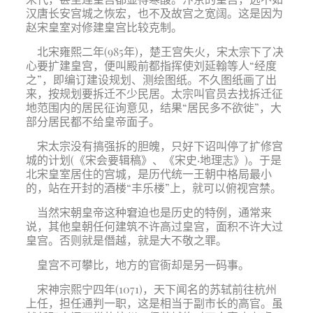
汉唐长安宫城之恢宏，也不及故宫之宽阔。这是因为
赵宋皇室对修建皇宫比较克制。
北宋雍熙二年(985年)，楚王宫失火，宋太宗下了决
心要扩建皇宫，便叫殿前都指挥使刘延翰等人“经度
之”，即编订建设规划、测绘图纸。不久图纸画了出
来，按规划要拆迁不少民居。太宗叫官员去找拆迁征
地范围内的居民征询意见，结果“居民多不欲徙”，大
部分居民都不给皇帝面子。
宋太宗没有搞强拆的胆魄，只好下诏叫停了扩修宫
城的计划(《宋会要辑稿》、《宋史·地理志》)。于是
北宋皇室居住的宫城，是历代统一王朝中格局最小
的，站在开封的酒楼“丰乐楼”上，就可以俯视宫禁。
当然宋朝皇帝这种窘迫也是历史的特例，通常来
说，其他皇朝任何建筑不许高过皇宫，面积不许大过
皇宫。否则就是僭越，就是大不敬之罪。
皇宫不可攀比，地方的官衙却是另一码事。
宋神宗熙宁四年(1071)，天下闻名的苏轼前往杭州
上任，担任通判一职，这是相当于副市长的高官。虽