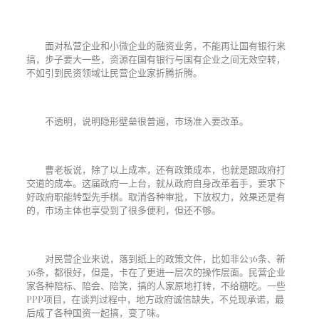
面对私营企业和小微企业的融资业务，不能再让国有银行来
搞，步子要大一些，资源在国有银行与国有企业之间无效空转，
不如引到民资领域让民营企业家折腾折腾。
不透明，说明隐形壁垒很普遍，市场准入要改革。
曹老板说，除了以上成本，还有政策成本，也就是跟政府打
交道的成本。这届政府一上台，就从政府自身改革着手，要求下
好政府职能转型先手棋。取消各种审批，下放权力，效果还是有
的，市场主体也享受到了很多便利，但还不够。
对民营企业来说，落到纸上的政策文件，比如非公
36
条、新
36
条，都很好，但是，卡在了更进一层次的操作层面。民营企业
家各种陪标、陪会、陪笑，搞的人家原地打转，不给糖吃。一些
PPP
项目，在谈判过程中，地方政府诚信缺失，不兑现承诺，最
后成了各种国资一起搞，变了味。