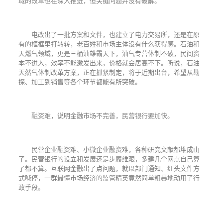
域的改革也在深入推进，但关键问题并没有破解。
电改出了一批方案和文件，也建立了电力交易所，还是在原
有的框框里打转转，老百姓和市场主体没有什么获得感。石油和
天燃气领域，更是三桶油雄霸天下，油气专营体制不破，民间资
本不进入，效率不能激发出来，价格就会居高不下。听说，石油
天然气体制改革方案，正在抓紧制定，将于近期出台，希望从勘
探、加工到销售等各个环节都能有所突破。
融资难，说明金融市场不完善，民营银行要加快。
民营企业融资难、小微企业融资难，各种研究文献都堆成山
了。民营银行的设立和发展还是步履维艰，多建几个网点自己算
了都不算。互联网金融出了点问题，就以部门通知、红头文件方
式喊停，一群最懂市场经济的监管精英竟然简单粗暴地动用了行
政手段。