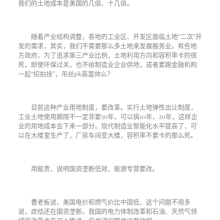
我们的土地成本是美国的几倍、十几倍。
随着产业结构调整，各地的工业区、开发区面临土地“二次”开
发的需求，其实，我们不需要那么多土地来发展服务业。有些地
方政府，为了追求第三产业比例，土地利用方向和容积率卡的很
死，即使环保过关，也不给制造业企业供地，或者要跟金融机构
一起“招拍挂”，吊丝
pk
高富帅么？
目前这种产业用地制度，要改革。实行土地弹性出让制度，
工业土地使用期限不一定非要
50
年，可以搞
10
年，
20
年，这样企
业的用地成本会下来一部分。现代制造业智能化水平提高了，可
以在大楼里生产了，厂房车间变大楼，容积率不要卡的那么死。
用能贵，说明国资垄断低效，能源专营要改。
曹老板说，美国电价和燃气价比中国低，这个问题不用多
说，症结还在国资垄断。我国的电力体制改革和石油、天然气领