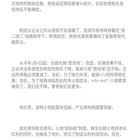
方政府的税收优惠、税收返还等因素难以统计，实际宏观税负高
低排名不能确定。
制造业企业之所以感受不到温暖了，是因为各地政府都在“退
二进三”战略指导下，移情别恋，税收优惠政策偏向了金融等现代
服务业。
从今年
5
月
1
日起，全面实施“营改增”。但是，实施效果不佳，
企业并没有感觉到明显的税负下降，看来只是“营改增”还不够。企
业所得税必须要减了。当初，为了吸引外资，能搞
15%
的所得税优
惠；现在，为了拯救濒临危机的本土制造业，
why not
？川普要是
做到了，我们还不降，曹老板们会更多。
地价贵，说明土地配置有扭曲，产业用地制度要突破。
成也萧何败也萧何。土地“招拍挂”制度，催生巨额土地资本化
红利的同时，也推高了地价，挤压了制造业的利润空间。现在，