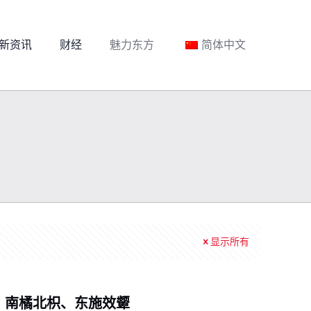
新资讯
财经
魅力东方
简体中文
显示所有
南橘北枳、东施效颦