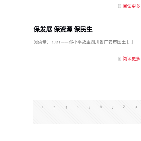
阅读更多
保发展 保资源 保民生
阅读量： 1,351 ——邓小平故里四川省广安市国土
[…]
阅读更多
1
2
3
4
5
6
7
8
9