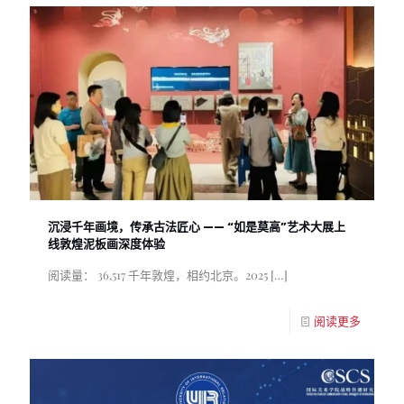
沉浸千年画境，传承古法匠心 —— “如是莫高”艺术大展上
线敦煌泥板画深度体验
阅读量： 36,517 千年敦煌，相约北京。2025
[…]
阅读更多