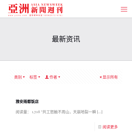
最新资讯
类别
标签
作者
显示所有
雅安雨都饭店
阅读量： 1,708 “共工怒触不周山，天崩地裂一瞬
[…]
阅读更多