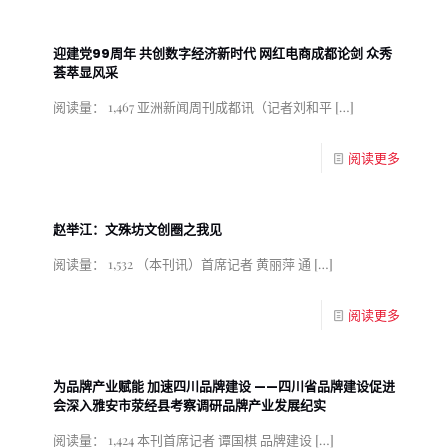
迎建党99周年 共创数字经济新时代 网红电商成都论剑 众秀
荟萃显风采
阅读量： 1,467 亚洲新闻周刊成都讯（记者刘和平
[…]
阅读更多
赵举江：文殊坊文创圈之我见
阅读量： 1,532 （本刊讯）首席记者 黄丽萍 通
[…]
阅读更多
为品牌产业赋能 加速四川品牌建设 ——四川省品牌建设促进
会深入雅安市荥经县考察调研品牌产业发展纪实
阅读量： 1,424 本刊首席记者 谭国棋 品牌建设
[…]